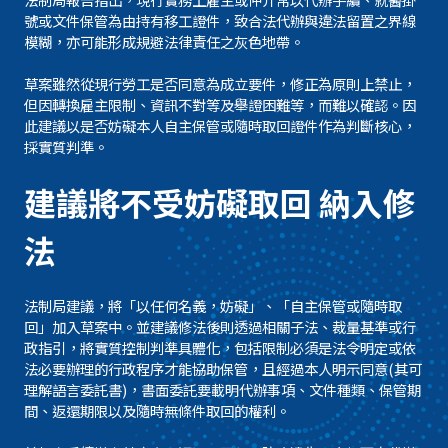
號或文件保管為由持有移工證件，致合法代辦與違法留置之界線
模糊，亦可能形成規避法律責任之灰色地帶。
草案雖然從現行勞工是否同意為成立要件，修正為原則上禁止，
但因轉換雇主限制、資訊不對等及舉證困難等，而難以確認。因
此建議以是否妨礙本人自主保管或隨時取回證件作為判斷核心，
採實質判準。
建議將不受妨礙取回 納入修
法
法制局建議，將「以任何名義，妨礙」、「自主保管或隨時取
回」加入草案中。並建議修法後則透過相關子法、裁量基準或行
政指引，將實質控制判準具體化，包括限制必須是法令明定或依
法必要辦理的行政程序才能協助保管，且經過本人明示同意(其可
理解語言委託書)，書面委託要載明代辦事項、文件種類、保管期
間、返還期限以及隨時無條件取回的權利。