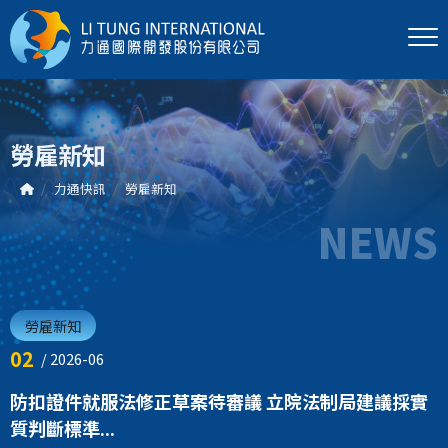
勞雇新知
力通快訊
勞雇新知
NEWS
勞雇新知
02
/ 2026-06
防扣證件就服法修正草案待審議 立院法制局建議採實
質判斷標準...