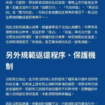
保證、代管款、預扣薪資或其他名目金錢，實務上亦可能發生爭
議。若雇主或仲介主張「自願交付」、 「代為保管」、「預支扣
回」或「雙方約定」，在缺乏更具體認定標準的情況下，執法恐
生舉證困難或裁罰標準不一。
因此法制局建議以函釋、裁量基準或子法加以具體化，列舉常見
樣態供執法參考；並且針對「侵占」、「扣留」與合法代管、合
法預支扣回等情形，建立明確的區分標準，降低個案認定落差；
也說明清楚是否「保證金」是否擴及其他名目，避免規避。
另外規範返還程序、保護機
制
法制局也指出，此次修法的核心目的是為了確保身分證件及財物
的自主權，但制度上僅有禁止規範和事後的處罰，草案未明文規
定返還程序、防範勞工因請求返回遭到不利對待等，受聘僱的外
國人恐因語言資訊落差，未能清楚理解其權益。
因此法制局建議，勞動部於相關子法、行政規則或作業指引中，