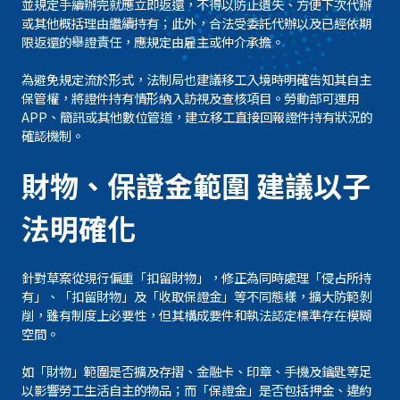
並規定手續辦完就應立即返還，不得以防止遺失、方便下次代辦
或其他概括理由繼續持有；此外，合法受委託代辦以及已經依期
限返還的舉證責任，應規定由雇主或仲介承擔。
為避免規定流於形式，法制局也建議移工入境時明確告知其自主
保管權，將證件持有情形納入訪視及查核項目。勞動部可運用
APP、簡訊或其他數位管道，建立移工直接回報證件持有狀況的
確認機制。
財物、保證金範圍 建議以子
法明確化
針對草案從現行偏重「扣留財物」，修正為同時處理「侵占所持
有」、「扣留財物」及「收取保證金」等不同態樣，擴大防範剝
削，雖有制度上必要性，但其構成要件和執法認定標準存在模糊
空間。
如「財物」範圍是否擴及存摺、金融卡、印章、手機及鑰匙等足
以影響勞工生活自主的物品；而「保證金」是否包括押金、違約