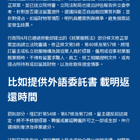
正草案，並已送立院待審，立院法制局也提出評估報告供立委參
考，針對是否違法留置證件，建議採能否自由取回實質判斷；並
針對侵占、扣留財物等情形，明列具體案例與標準，避免個案認
定發生歧異。
行政院4月已通過勞動部提出的《就業服務法》部分條文修正草
案並函請立法院審議。修正條文第5條、第40條及第57條，將增
訂雇主或私立就服機構及其從業人員於招募、僱用或從事就業服
務業務時，不得有留置求職人、員工、勞工相關證明文件，或有
侵占所持有或扣留其財物，以及收取保證金情事。
比如提供外語委託書 載明返
還時間
罰則部分，增訂於第54條、第67條及第72條，雇主違反前述規
定，將不予核發招募、聘僱或展延聘僱許可之一部或全部，仲介
違規則會涉及停業處分。
法制局報告指出，現行實務上雇主或仲介常以代辦手續、就醫掛