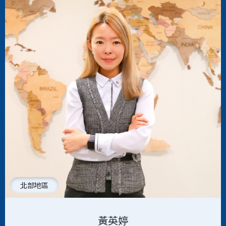
北部地區
黃英婷