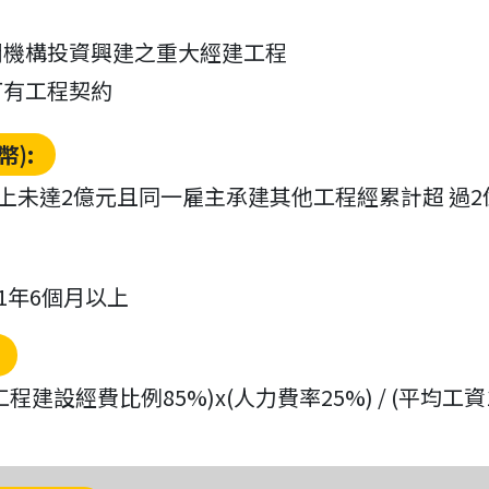
間機構投資興建之重大經建工程
訂有工程契約
):
元以上未達2億元且同一雇主承建其他工程經累計超 過2
 1年6個月以上
工程建設經費比例85%)x(人力費率25%) / (平均工資17