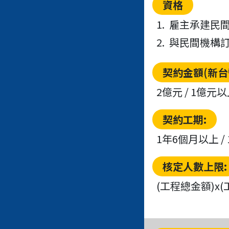
資格
1.
雇主承建民
2.
與民間機構
契約金額(新台幣
2億元 / 1億
契約工期:
1年6個月以上 /
核定人數上限:
(工程總金額)x(