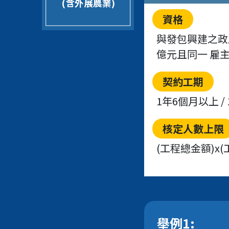
(含外展農業)
資格
與發包興建之政府
億元且同一 雇
契約工期
1年6個月以上 /
核定人數上限
(工程總金額)x(
舉例1: