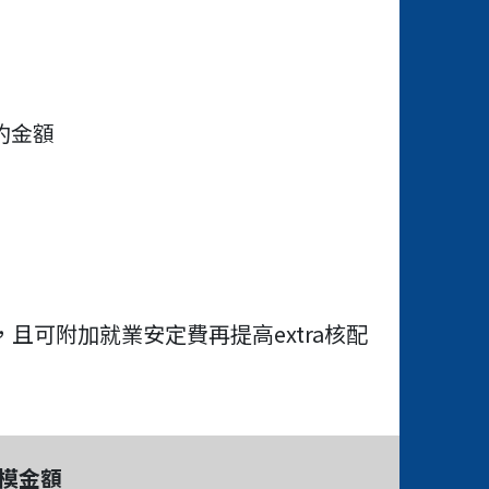
約金額
且可附加就業安定費再提高extra核配
模金額