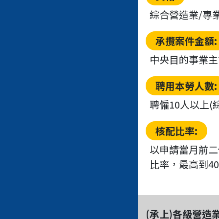
綜合營造業/專
承攬案件金額:
中央目的事業主
聘用本勞人數:
聘僱10人以上(
核配比率:
以申請當月前二
比率，最高到4
(承上)各級營