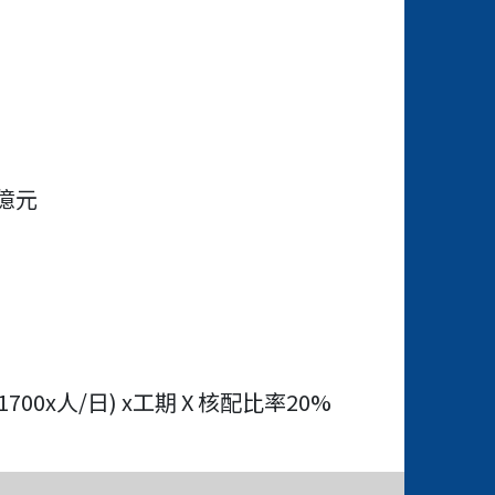
億元
00x人/日) x工期 X 核配比率20%