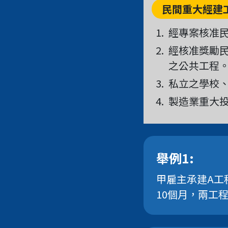
民間重大經建
1.
經專案核准
2.
經核准獎勵
之公共工程
3.
私立之學校
4.
製造業重大
舉例1:
甲雇主承建A工
10個月，兩工